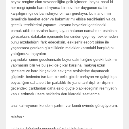
beyaz rengine olan sevecenliğim gelir içimden. beyaz nasıl ki
her rengi içinde barındırıyorsa bir nevi her duygunun da bir
karşılığını içinde barındırıyor olması gerekiyor. bu inancımın
temelinde hareket eder ve bakımlarımı elbise tercihlerimi ya da
gecelik tercihlerimi yaparım. karşına beyazlar içerisindeki
pamuk cildi ile arzuları kamçılayan hatunun namahrem esintisini
göreceksin. dakikalar içerisinde kendinden geçmeyi beklemeden
bunu arzuladığını fark edeceksin. eskişehir escort şirine ile
yaşanması gereken güzelliklerin melekler katındaki karşılığını
yatağımıza taşıyalım.
yaşındaki şirine gecelerinizde boyundaki fiziğine gerekli bakımı
yapmasını bilir ve bu şekilde çıkar karşına. makyaj uzun
gecelere ve hard bir şekilde sevişme tesislerine dayanacak
güçtedir. bedenim ise tam bir çelik gibidir parlayan ve çalıştıkça
beyazlığını daha sert bir parlaklık ile yansıtan! dişli bir dişinin
gecendeki çarklardan daha ezici güçte olabileceğinin resmiyetini
kabul ettirmek üzere beklerim doruklardaki saatlerime.
anal kalmıyorum kondom şartım var kendi evimde görüşüyorum.
telefon :
latife ile doğalında geçecek güzel dakikalardasın