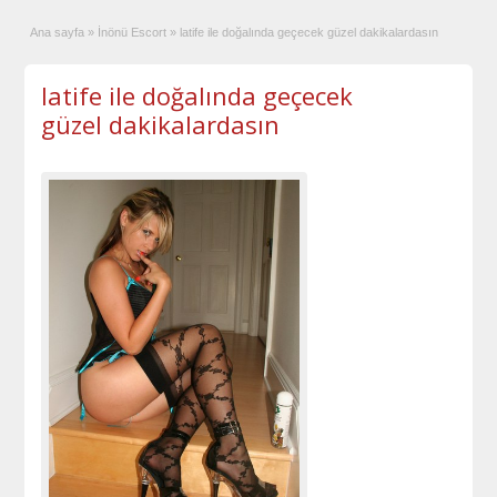
Ana sayfa
»
İnönü Escort
»
latife ile doğalında geçecek güzel dakikalardasın
latife ile doğalında geçecek
güzel dakikalardasın