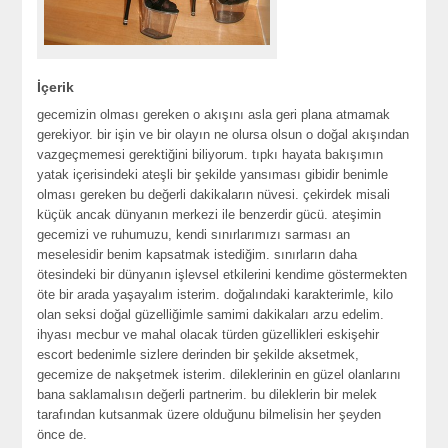
İçerik
gecemizin olması gereken o akışını asla geri plana atmamak
gerekiyor. bir işin ve bir olayın ne olursa olsun o doğal akışından
vazgeçmemesi gerektiğini biliyorum. tıpkı hayata bakışımın
yatak içerisindeki ateşli bir şekilde yansıması gibidir benimle
olması gereken bu değerli dakikaların nüvesi. çekirdek misali
küçük ancak dünyanın merkezi ile benzerdir gücü. ateşimin
gecemizi ve ruhumuzu, kendi sınırlarımızı sarması an
meselesidir benim kapsatmak istediğim. sınırların daha
ötesindeki bir dünyanın işlevsel etkilerini kendime göstermekten
öte bir arada yaşayalım isterim. doğalındaki karakterimle, kilo
olan seksi doğal güzelliğimle samimi dakikaları arzu edelim.
ihyası mecbur ve mahal olacak türden güzellikleri eskişehir
escort bedenimle sizlere derinden bir şekilde aksetmek,
gecemize de nakşetmek isterim. dileklerinin en güzel olanlarını
bana saklamalısın değerli partnerim. bu dileklerin bir melek
tarafından kutsanmak üzere olduğunu bilmelisin her şeyden
önce de.